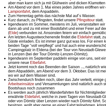
aber man kann sich ja mit Glühwein und dicken Klamotten
Am Abend vor dem 1. Mai eines jeden Jahres eröffnen wir 
Lampionfahrt
, dem Anpaddeln.
Zum Herrentag gehts das nächste Mal auf´s Wasser.
Kurz danach, zu Pfingsten, findet unsere
Pfingsttour
statt.
Irgendwann im Sommer, meistens im Juli, veranstalten wi
dann ab und zu mit einer Bootsfahrt und einer Feier auf d
(
Elde
) verbunden ist. Ansonsten feiern wir einfach gemüt
Am letzten Augustwochenende findet die
Eldefahrt
statt, z
Gäste einladen. Es ist immer ganz gut was los. Für einen
beiden Tage "voll verpflegt" und hat auch eine wundersc
Campingplatz in Eldena (bei der Tour von Neustadt-Glew
in Lenzen (bei der Tour Dömitz-Lenzen-Dömitz).
Irgendwann im September paddeln einige von uns, seit ein
unsere neue
Elbefahrt
.
Jetzt kommt noch das Beenden der Saison ..., natürlich wi
dem Abpaddeln, am Abend vor dem 3. Oktober. Das ist meis
wo wir auf dem Wasser sind.
Zwischendurch finden noch, über das Jahr verteilt, einige 
Arbeitseinsätze
und Versammlungen sind natürlich auch stän
Bootshaus noch zusammen
Es werden auch jährlich Wanderfahrten für Nichtmitglieder
erwähnte
Eldefahrt
, welche in zwei Tagen von Neustadt-
oder von Dömitz über Lenzen wieder nach Dömitz führt. Sol
besitzen, wollt aber gerne an einer Fahrt teilnehmen, könn