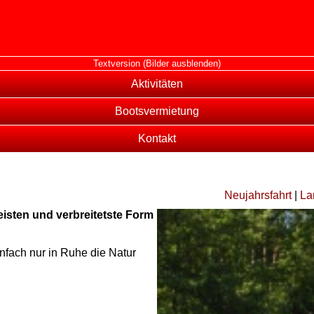
Textversion (Bilder ausblenden)
Aktivitäten
Bootsvermietung
Kontakt
Neujahrsfahrt
|
La
eisten und verbreitetste Form
infach nur in Ruhe die Natur