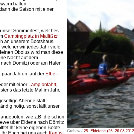
 warm halten.
dann die Saison mit einer
r unser Sommerfest, welches
em
Campingplatz in Malliß
lich an unserem Bootshaus.
u welcher wir jedes Jahr viele
 kleinen Obolus wird man diese
höne Nacht auf dem
e nach Dömitz) oder am Hafen
 paar Jahren, auf der
Elbe
-
eder mit einer
Lampionfahrt
,
tens das letzte Mal im Jahr,
gesellige Abende statt.
dig nötig, sonst fällt unser
 angeboten, wie z.B. die schon
Glewe über Eldena nach Dömitz
ltet Ihr keine eigenen Boote
Grabow /
25. Eldefahrt (25.-26.08 2012
t Ihr Euch bei uns auch
Kanus