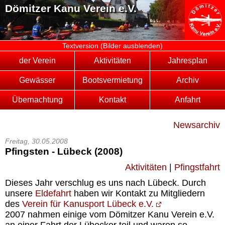
Dömitzer Kanu Verein e.V.
Textversion (Bilder ausblenden)
der Verein
Aktivitäten
Jahresplan
Gewässer
Bootsvermietung
Archiv
Übernachtung
Kontakt
Anfahrt
Newsarchiv
Freitag, 30.05.2008
Pfingsten - Lübeck (2008)
Aktivitäten
|
Pfingstfahrt
Dieses Jahr verschlug es uns nach Lübeck. Durch
unsere
Eldefahrt
haben wir Kontakt zu Mitgliedern
des
Verein für Kanusport Lübeck e.V.
2007 nahmen einige vom Dömitzer Kanu Verein e.V.