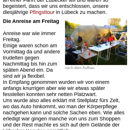
an einer Fahrt der Lübecker teil und waren so
begeistert, dass wir uns entschlossen, unsere
diesjährige
Pfingsttour
in Lübeck zu machen.
Die Anreise am Freitag
Anreise war wie immer
Freitag.
Einige waren schon am
Vormittag da und andere
trudelten gegen
Nachmittag bis hin zum
nach dem Aufbau
späten Abend ein. Da
sind wir ja flexibel.
In Empfang genommen wurden wir von einem
anfangs knurrigen aber wie wir etwas später
fesstellen konnten sehr netten Platzwart.
Uns wurde also alles erklärt mit Stellplatz fürs Zelt,
wo das Auto hinkommt, wo man der Körperpflege
nachgehen kann und solche Sachen eben. Wie alles
erledigt war gingen manche von uns zum Shoppen
und der Rest machte es sich auf dem Gelände der