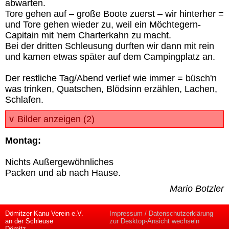
abwarten.
Tore gehen auf – große Boote zuerst – wir hinterher =
und Tore gehen wieder zu, weil ein Möchtegern-
Capitain mit 'nem Charterkahn zu macht.
Bei der dritten Schleusung durften wir dann mit rein
und kamen etwas später auf dem Campingplatz an.
Der restliche Tag/Abend verlief wie immer = büsch'n
was trinken, Quatschen, Blödsinn erzählen, Lachen,
Schlafen.
∨ Bilder anzeigen (2)
Montag:
Nichts Außergewöhnliches
Packen und ab nach Hause.
Mario Botzler
Dömitzer Kanu Verein e.V.
Impressum / Datenschutzerklärung
an der Schleuse
zur Desktop-Ansicht wechseln
Dömitz