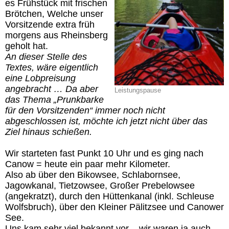
es Frühstück mit frischen
Brötchen, Welche unser
Vorsitzende extra früh
morgens aus Rheinsberg
geholt hat.
An dieser Stelle des
Textes, wäre eigentlich
eine Lobpreisung
angebracht … Da aber
Leistungspause
das Thema „Prunkbarke
für den Vorsitzenden“ immer noch nicht
abgeschlossen ist, möchte ich jetzt nicht über das
Ziel hinaus schießen.
Wir starteten fast Punkt 10 Uhr und es ging nach
Canow = heute ein paar mehr Kilometer.
Also ab über den Bikowsee, Schlabornsee,
Jagowkanal, Tietzowsee, Großer Prebelowsee
(angekratzt), durch den Hüttenkanal (inkl. Schleuse
Wolfsbruch), über den Kleiner Pälitzsee und Canower
See.
Uns kam sehr viel bekannt vor – wir waren ja auch