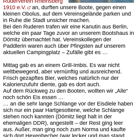
Ruderverein Rheinsberg
1910 e.V.
an, durften unsere Boote, gegen einen
kleinen Obolus, auf dem Vereinsgelände parken und
in Ruhe die Stadt unsicher machen.
Bei den Ruderen trafen wir eine Kanutin aus Berlin,
welche ein paar Tage zuvor an unserem Bootshaus in
Dömitz übernachtet hat. Vereinskollegen der
Paddlerin waren auch über Pfingsten auf unserem
aktuellen Campingplatz – Zufälle gibt es …
Mittag gab es an einem Grill-Imbis. Es war nicht
weltbewegend, aber vernünftig und ausreichend.
Frisch gezapftes Bier, welches natürlich nur der
Kalorienzufuhr diente, gab es dort auch.
Auf dem Rückweg zu den Booten, wollten wir „Alle“
noch schön Eis essen …
… an die sehr lange Schlange vor der Eisdiele haben
sich nur ein paar Hartgesottene, welche Schlange
stehen noch kannten (Dömitz liegt halt in der
ehemaligen DDR), angestellt – der Rest ging leer
aus. Außer, man ging noch zum Norma und kaufte
sich dort Hexenbecher (war lecker und man stand