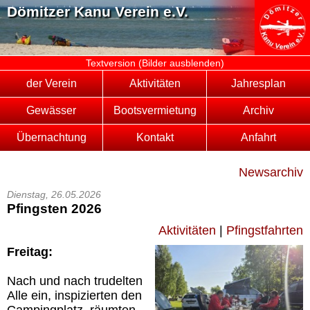
Dömitzer Kanu Verein e.V.
Textversion (Bilder ausblenden)
der Verein
Aktivitäten
Jahresplan
Gewässer
Bootsvermietung
Archiv
Übernachtung
Kontakt
Anfahrt
Newsarchiv
Dienstag, 26.05.2026
Pfingsten 2026
Aktivitäten
|
Pfingstfahrten
Freitag:
Nach und nach trudelten
Alle ein, inspizierten den